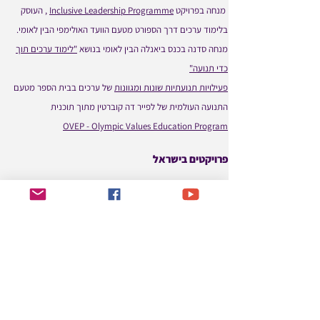
מנחה בפרויקט
Inclusive Leadership Programme
, העוסק
בלימוד ערכים דרך הספורט מטעם הוועד האולימפי הבין לאומי.
מנחה סדנה בכנס ביאנלה הבין לאומי בנושא
"לימוד ערכים תוך
כדי תנועה"
פעילויות תנועתיות שונות ומגוונות
של ערכים בבית הספר מטעם
התנועה העולמית של לפייר דה קוברטין מתוך תוכנית
OVEP - Olympic Values Education Program
פרויקטים בישראל
בנייה ועיצוב
האתר של החינוך הגופני במרחב הפדגוגי בפורטל
עובדי הוראה
מפתחת ומנחה בהשתלמות "פדגוגיה דיגיטלית מקרוב ומרחוק
בחינוך הגופני" והשתלמות " למידה מיטבית מרחוק בחינוך
הגופני" בליווי מט"ח
פיתוח שלוש השתלמויות מיקרוקרדיטציה, למידה עצמית,
בחינוך הגופני
בפורטל כוורת
תוכנית למיגור אלימות בהפסקות
בעזרת הכשרת שופטים